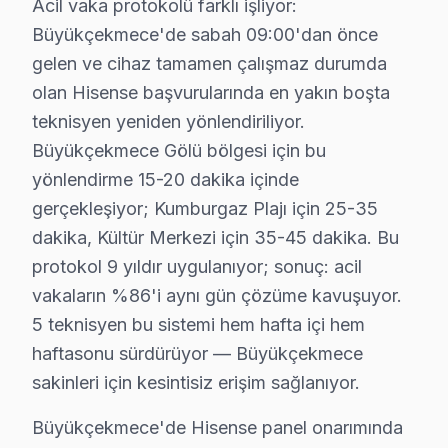
Acil vaka protokolü farklı işliyor:
Büyükçekmece'de 9 yıllık güven ilişkisi, bu tür dürüst
Büyükçekmece'de sabah 09:00'dan önce
Hisense ULED panel teknolojisinin Büyükçekmece koşulla
gelen ve cihaz tamamen çalışmaz durumda
Güç yönetimi devresi ikinci kritik noktayı oluşturuyo
olan Hisense başvurularında en yakın boşta
Hisense Mini LED panel mimarisinde ise piksel matris 
teknisyen yeniden yönlendiriliyor.
9 yıllık Büyükçekmece servis kronolojisi, Hisense tele
Büyükçekmece Gölü bölgesi için bu
Orta dönemde (2021-2026) bu marka ULED LED panel tekn
yönlendirme 15-20 dakika içinde
gerçekleşiyor; Kumburgaz Plajı için 25-35
Son dönemde (2027-bugün) Hisense Mini LED ve OLED/QLE
dakika, Kültür Merkezi için 35-45 dakika. Bu
Büyükçekmece'de Hisense servisimizle tanışmadan önce 
protokol 9 yıldır uygulanıyor; sonuç: acil
"Sonra" tablosu şu: Aynı müşteri bizimle iletişime ge
vakaların %86'i aynı gün çözüme kavuşuyor.
Kumburgaz Plajı mahallesindeki başka bir müşteri Anaka
5 teknisyen bu sistemi hem hafta içi hem
Büyükçekmece bazlı Hisense servis kayıtları, son çeyre
haftasonu sürdürüyor — Büyükçekmece
Coğrafi kırılıma geçildiğinde Büyükçekmece Gölü bölges
sakinleri için kesintisiz erişim sağlanıyor.
Servis kalitesi tarafında ise tablo belirgin biçimde o
Büyükçekmece'de Hisense panel onarımında
Büyükçekmece'de Hisense servis rotasyonunun nasıl pla