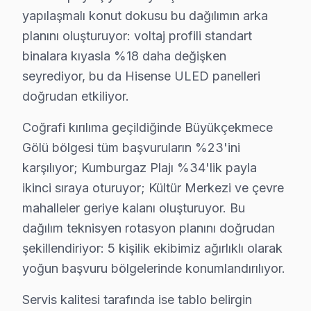
yapılaşmalı konut dokusu bu dağılımın arka
Karaağaç Mahallesi sakinleri, Hisense televizyonlarıyla 
planını oluşturuyor: voltaj profili standart
Kumburgaz'da Hisense TV Servisi
binalara kıyasla %18 daha değişken
Kumburgaz Mahallesi’nde Hisense ekran onarımı için hiz
seyrediyor, bu da Hisense ULED panelleri
doğrudan etkiliyor.
Mimarsinan'da Hisense TV Servisi
Coğrafi kırılıma geçildiğinde Büyükçekmece
Mimarsinan Mahallesi’nde Hisense cihaz kullanıcıları, a
Gölü bölgesi tüm başvuruların %23'ini
Muratbey'de Hisense TV Servisi
karşılıyor; Kumburgaz Plajı %34'lik payla
Muratbey Mahallesi’nde Hisense televizyonu olan bireyle
ikinci sıraya oturuyor; Kültür Merkezi ve çevre
mahalleler geriye kalanı oluşturuyor. Bu
Pınartepe'de Hisense TV Servisi
dağılım teknisyen rotasyon planını doğrudan
Pınartepe Mahallesi’nde Hisense televizyon sorunlarıyla
şekillendiriyor: 5 kişilik ekibimiz ağırlıklı olarak
yoğun başvuru bölgelerinde konumlandırılıyor.
Sırtköy'de Hisense TV Servisi
Servis kalitesi tarafında ise tablo belirgin
Sırtköy Mahallesi'nde Hisense televizyon teknik destek 