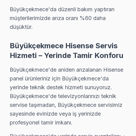
Hisense TV Servis Garanti Belgesi – Yazılı ve İmzalı Güvence
Büyükçekmece'da düzenli bakım yaptıran
Büyükçekmece'de Hisense servis hizmetlerimizde sund
müşterilerimizde arıza oranı %60 daha
Büyükçekmece garanti kapsamımız — Büyükçekmece ser
düşüktür.
• Büyükçekmece'de işçilik garantisi: 2 yıl
• Büyükçekmece servisimizde yedek parça garantisi: 2 y
Büyükçekmece Hisense Servis
• Büyükçekmece'de aynı arızanın tekrarında ücretsi
Hizmeti – Yerinde Tamir Konforu
• Büyükçekmece servisimizde garanti belgesi ve fatura 
Büyükçekmece'de garanti dışı durumlar: Kullanıcı kayna
Büyükçekmece'de aniden arızalanan Hisense
panel ürünleriniz için Büyükçekmece'da
Büyükçekmece'da Aynı Gün Hisense Servis – 
yerinde teknik destek hizmeti sunuyoruz.
Arızalı televizyonlarınız günlük yaşamınızı aksatması
Büyükçekmece'de televizyonlarınızı teknik
Hızlı servis avantajlarımız:
servise taşımadan, Büyükçekmece servisimiz
sayesinde evinizde veya iş yerinizde
• Büyükçekmece'de ekspres servis: 4 saat içinde müda
profesyonel tamir imkanı.
• Teknisyen yolda iken anlık konum bildirimi
• Büyükçekmece parça temin süresi: aynı gün (stokta