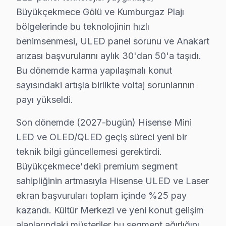
Fiyat Aralığı (2025)
: Yaklaşık ₺1,200 - ₺2,500.
Büyükçekmece Gölü ve Kumburgaz Plajı
Etkilenen Model Serisi
: H50 ve H65 serileri.
bölgelerinde bu teknolojinin hızlı
3.
Güç Kartı Arızası
:
benimsenmesi, ULED panel sorunu ve Anakart
arızası başvurularını aylık 30'dan 50'a taşıdı.
Belirti
: Televizyonun çalışırken ısınması veya si
Bu dönemde karma yapılaşmalı konut
Neden
: Tasarımdaki zayıflık ve aşırı yüklenme.
sayısındaki artışla birlikte voltaj sorunlarının
Fiyat Aralığı (2025)
: Yaklaşık ₺800 - ₺1,800.
Etkilenen Model Serisi
: A6 ve H55 serileri.
payı yükseldi.
4.
Backlight Sorunları
:
Son dönemde (2027-bugün) Hisense Mini
Belirti
: Ekranın bazı kısımlarında kararma veya ı
LED ve OLED/QLED geçiş süreci yeni bir
Neden
: LCD televizyonların arka aydınlatma sis
teknik bilgi güncellemesi gerektirdi.
Fiyat Aralığı (2025)
: Yaklaşık ₺1,000 - ₺2,200.
Büyükçekmece'deki premium segment
Etkilenen Model Serisi
: H65 serisi.
sahipliğinin artmasıyla Hisense ULED ve Laser
5.
Yazılım Sorunları
:
ekran başvuruları toplam içinde %25 pay
Belirti
: Cihazın donması veya uygulamaların açı
kazandı. Kültür Merkezi ve yeni konut gelişim
Neden
: Yazılım güncellemelerinin düzenli yapıl
alanlarındaki müşteriler bu segment ağırlığını