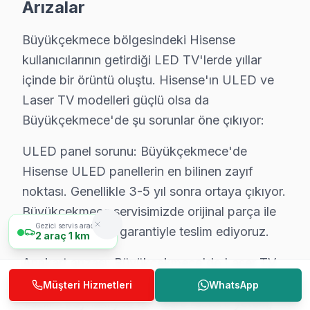
Arızalar
Büyükçekmece servisinde işçilik garantisi: Hisense ta
Hisense parça garantisi: Büyükçekmece'de değiştirdiğimi
Büyükçekmece bölgesindeki Hisense
Garanti belgesi: Her Büyükçekmece Hisense tamiri sonrası
kullanıcılarının getirdiği LED TV'lerde yıllar
Büyükçekmece servis sonrası erişim: "Hisense TV'min s
içinde bir örüntü oluştu. Hisense'ın ULED ve
Laser TV modelleri güçlü olsa da
Büyükçekmece'de Hisense Servis Deneyimi
Büyükçekmece'de şu sorunlar öne çıkıyor:
Büyükçekmece'de Hisense LED TV sorunu yaşayan bir kul
ULED panel sorunu: Büyükçekmece'de
Büyükçekmece Gölü bölgesinden başvuranların tipik şik
Hisense ULED panellerin en bilinen zayıf
Servis sürecinin başından sonuna kadar Büyükçekmece'
noktası. Genellikle 3-5 yıl sonra ortaya çıkıyor.
Büyükçekmece servisimizde orijinal parça ile
Büyükçekmece Hisense TV Servisi – Sık Sorul
Gezici servis aracımız
tamir işlemi, 2 yıl garantiyle teslim ediyoruz.
2
araç
1 km
S: Büyükçekmece'de sabah aradığımda aynı gün ser
Anakart arızası: Büyükçekmece'de Laser TV
C: Evet, Büyükçekmece'de sabah 9-10 arası arama yapa
sistemini kullanan modellerde görülüyor.
Müşteri Hizmetleri
WhatsApp
S: Büyükçekmece'de servis ücreti ödenmesine nasıl ka
Yazılım kaynaklıysa firmware restore yeterli;
C: Büyükçekmece servisimizde arıza tespiti sonrası, yap