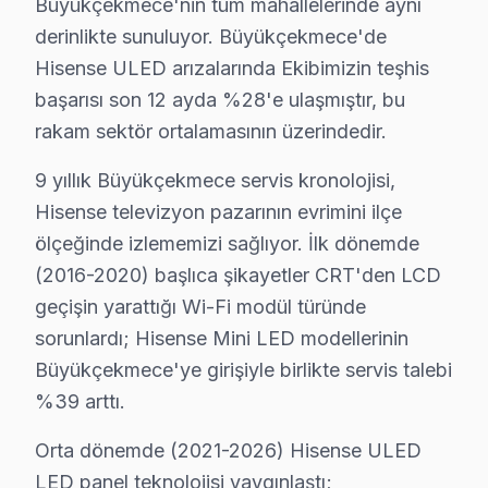
Büyükçekmece'nin tüm mahallelerinde aynı
derinlikte sunuluyor. Büyükçekmece'de
Büyükçekmece, İstanbul'un batısında yer alan bir ilçe
Hisense ULED arızalarında Ekibimizin teşhis
Özellikle Hisense A7H serisi, genç kullanıcılar arasında
başarısı son 12 ayda %28'e ulaşmıştır, bu
Bölgedeki Hisense modellerinin dağılımı oldukça ilginç b
rakam sektör ortalamasının üzerindedir.
Büyükçekmece Mahallelerinde Hisense Servis:
9 yıllık Büyükçekmece servis kronolojisi,
Büyükçekmece bölgesinden Hisense televizyon'lerde en 
Hisense televizyon pazarının evrimini ilçe
ölçeğinde izlememizi sağlıyor. İlk dönemde
1.
Panel Sorunları
:
(2016-2020) başlıca şikayetler CRT'den LCD
Belirti
: Ekranda renk bozukluğu veya görüntü k
geçişin yarattığı Wi-Fi modül türünde
Neden
: Genellikle OLED ve LCD ekranların yapıs
sorunlardı; Hisense Mini LED modellerinin
Fiyat Aralığı (2025)
: Yaklaşık ₺1,500 - ₺3,000.
Büyükçekmece'ye girişiyle birlikte servis talebi
Etkilenen Model Serisi
: A9H ve A7G serileri.
%39 arttı.
2.
Anakart Problemleri
:
Belirti
: Cihazın açılmaması veya aniden kapanma
Orta dönemde (2021-2026) Hisense ULED
Neden
: Düşük kaliteli çip setleri ve tasarım ha
LED panel teknolojisi yaygınlaştı;