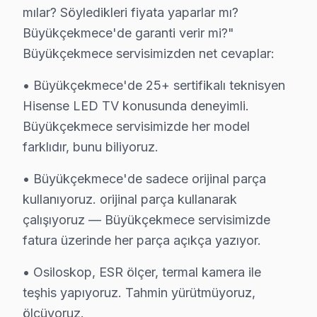
mılar? Söyledikleri fiyata yaparlar mı?
Hisense TV Teknik Rehberi: Panel, Teşhis ve O
Büyükçekmece'de garanti verir mi?"
Büyükçekmece'deki Hisense görüntüleme sistemi arızala
Büyükçekmece servisimizden net cevaplar:
Büyükçekmece servisimizde teşhis süreci: Büyükçekmec
• Büyükçekmece'de 25+ sertifikalı teknisyen
Büyükçekmece'de Hisense Yazılım Platformu Bilgisi:
Hisense LED TV konusunda deneyimli.
Büyükçekmece'de VIDAA U6/U7 (2023-2024), Android te
Büyükçekmece servisimizde her model
Büyükçekmece bölgesinde en sık servisini yaptığımı
farklıdır, bunu biliyoruz.
Büyükçekmece Hisense Fiyat Rehberi (2025):
• Büyükçekmece panel: 2.200 – 7.000 TL
• Büyükçekmece'de sadece orijinal parça
• Büyükçekmece anakart: 600 – 1.800 TL
kullanıyoruz. orijinal parça kullanarak
çalışıyoruz — Büyükçekmece servisimizde
• Büyükçekmece güç kartı: 350 – 950 TL
fatura üzerinde her parça açıkça yazıyor.
• Büyükçekmece LED/backlight: 250 – 700 TL
Büyükçekmece'de teşhis ücretsiz — fiyat netleşmeden
• Osiloskop, ESR ölçer, termal kamera ile
teşhis yapıyoruz. Tahmin yürütmüyoruz,
Hisense TV Teknik Profil ve Servis Rehberi
ölçüyoruz.