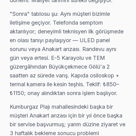
dönemi. Maliyet tahmini sürekli değişiyor.
Atatürk Mahallesi'nde Hisense televizyon kullanıcıları
"Sonra" tablosu şu: Aynı müşteri bizimle
Bahçelievler'de Hisense TV Servisi
iletişime geçiyor. Telefonda semptom
Bahçelievler Mahallesi'nde Hisense ekran’lerde sıkça kar
aktarılıyor; deneyimli teknisyen ilk görüşmede
en olası tanıyı paylaşıyor — ULED panel
Batıköy'de Hisense TV Servisi
sorunu veya Anakart arızası. Randevu aynı
Batıköy Mahallesi, Hisense televizyonunuz kullanıcıları
gün veya ertesi. E-5 Karayolu ve TEM
güzergâhından Büyükçekmece Gölü'a 2
Celaliye'de Hisense TV Servisi
saatten az sürede varış. Kapıda osiloskop +
Celaliye Mahallesi'nde Hisense televizyonunuz kullanıcı
termal kamera ile kesin teşhis. Teklif: ₺850–
₺1150; onay alındıktan sonra işlem başlıyor.
Cumhuriyet'te Hisense TV Servisi
Cumhuriyet Mahallesi'nde Hisense televizyonunuz'lerde 
Kumburgaz Plajı mahallesindeki başka bir
müşteri Anakart arızası için bir yıl önce başka
Çakmaklı'da Hisense TV Servisi
bir servise başvurmuş; yarım düzine ziyaret ve
Çakmaklı Mahallesi sakinleri, Hisense televizyon’lerde s
3 haftalık bekleme sonucu problemi