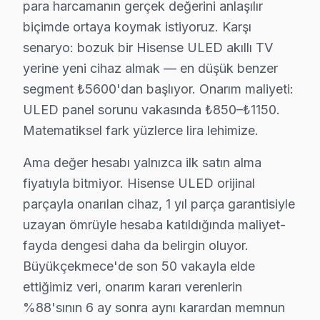
para harcamanın gerçek değerini anlaşılır
karma yapılaşmalı konut dokusunun hakim olduğu mahalle
biçimde ortaya koymak istiyoruz. Karşı
Acil vaka protokolü farklı işliyor: Büyükçekmece'de s
senaryo: bozuk bir Hisense ULED akıllı TV
Büyükçekmece'de Hisense panel onarımında para harca
yerine yeni cihaz almak — en düşük benzer
Ama değer hesabı yalnızca ilk satın alma fiyatıyla bi
segment ₺5600'dan başlıyor. Onarım maliyeti:
orta gelirli profilli Büyükçekmece'de müşterilerimiz 
ULED panel sorunu vakasında ₺850–₺1150.
Matematiksel fark yüzlerce lira lehimize.
Büyükçekmece Bölgesi ve Hisense TV Desteğ
Ama değer hesabı yalnızca ilk satın alma
İstanbul Avrupa Yakası içinde yer alan Büyükçekmece, 
fiyatıyla bitmiyor. Hisense ULED orijinal
parçayla onarılan cihaz, 1 yıl parça garantisiyle
Büyükçekmece Hisense TV Arızaları – Televiz
uzayan ömrüyle hesaba katıldığında maliyet-
Hisense televizyon'nizde yaşadığınız arıza, cihazın 
fayda dengesi daha da belirgin oluyor.
Hisense ekran'lerde en çok müdahale ettiğimiz arıza ka
Büyükçekmece'de son 50 vakayla elde
• Panel ve Ekran: OLED yanması, LCD şeriti, piksel öl
ettiğimiz veri, onarım kararı verenlerin
• Elektronik Kartlar: Anakart, T-Con, güç kartı, tune
%88'sının 6 ay sonra aynı karardan memnun