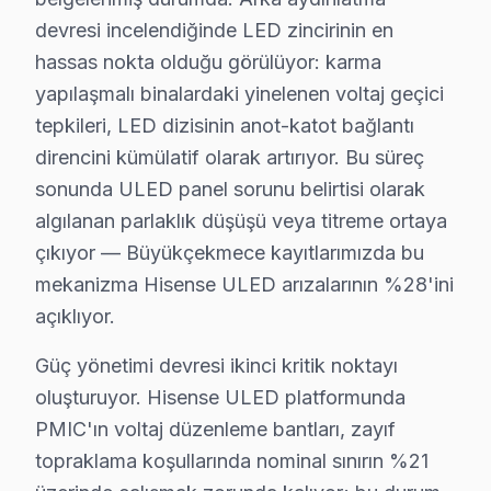
devresi incelendiğinde LED zincirinin en
hassas nokta olduğu görülüyor: karma
· Bakırköy Hisense
· Başakşehir Hisense
yapılaşmalı binalardaki yinelenen voltaj geçici
· Bayrampaşa Hisense
· Beşiktaş Hisense
tepkileri, LED dizisinin anot-katot bağlantı
direncini kümülatif olarak artırıyor. Bu süreç
sonunda ULED panel sorunu belirtisi olarak
Büyükçekmece Diğer Marka Servisleri
algılanan parlaklık düşüşü veya titreme ortaya
· Büyükçekmece Sony
· Büyükçekmece Philips
çıkıyor — Büyükçekmece kayıtlarımızda bu
mekanizma Hisense ULED arızalarının %28'ini
· Büyükçekmece Hi-Level
· Büyükçekmece iFFALCON
açıklıyor.
· Büyükçekmece Samsung
· Büyükçekmece LG
Güç yönetimi devresi ikinci kritik noktayı
oluşturuyor. Hisense ULED platformunda
· Büyükçekmece Panasonic
· Büyükçekmece Toshiba
PMIC'ın voltaj düzenleme bantları, zayıf
topraklama koşullarında nominal sınırın %21