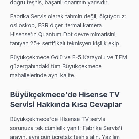
doğru teşhis, başarılı onarımın yarısıdır.
Hisense TV Pınartepe'de internet bağlantısı sorunuyla gel
Büyükçekmece TV Servis Merkezi →
Fabrika Servis olarak tahmin değil, ölçüyoruz:
osiloskop, ESR ölçer, termal kamera.
Sırtköy Hisense Servis
Hisense'ın Quantum Dot devre mimarisini
Sırtköy'deki Hisense TV sahiplerinin yüzde sekseni tamir i
tanıyan 25+ sertifikalı teknisyen kişilik ekip.
Hisense Servis Merkezi →
Büyükçekmece Gölü ve E-5 Karayolu ve TEM
Türkoba Hisense Servis
güzergahındaki tüm Büyükçekmece
Türkoba sakinlerine özel: Hisense TV tamirinde parça değiş
mahallelerinde aynı kalite.
Türkoba Hisense Açılmıyor Arıza →
Ulus Hisense Servis
Büyükçekmece'de Hisense TV
Ulus semtindeki Hisense TV sorunları için kapıya kadar ser
Servisi Hakkında Kısa Cevaplar
Ulus Hisense Anakart Tamiri →
Büyükçekmece'de Hisense TV servis
Yenimahalle Hisense Servis
sorunuza tek cümlelik yanıt: Fabrika Servis'i
Yenimahalle'deki Hisense TV kullanıcılarına ikinci el cihaz a
arayın, aynı gün ücretsiz teşhis alın. Yazılım