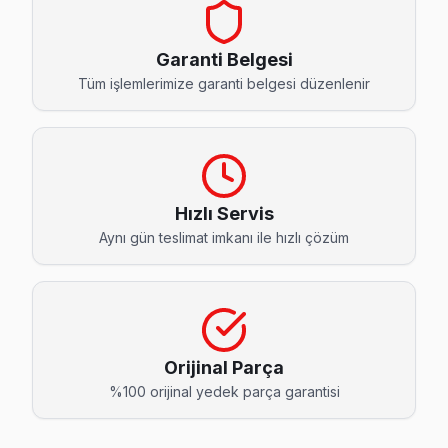
Ahmediye Hisense Servis
Büyükçekmece'da Ahmediye bölgesi dahil tüm hizmet alanımız
Garanti Belgesi
Ahmediye Hisense Açılmıyor Arıza →
Tüm işlemlerimize garanti belgesi düzenlenir
Alkent 2000 Hisense Servis
Büyükçekmece'nın Alkent 2000 bölgesindeki Hisense müşteri
Alkent 2000 Hisense Anakart Tamiri →
Hızlı Servis
Atatürk Hisense Servis
Aynı gün teslimat imkanı ile hızlı çözüm
Hisense TV'niz Atatürk'de arıza yaptıysa taşımanıza gerek 
Atatürk Hisense Anakart Tamiri →
Bahçelievler Hisense Servis
Bahçelievler sakinlerine özel: Hisense TV tamirinde parça 
Orijinal Parça
Büyükçekmece TV Servis Merkezi →
%100 orijinal yedek parça garantisi
Batıköy Hisense Servis