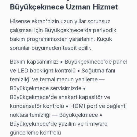
» Büyükçekmece genelinde mobil servis ekibimizle yer
Büyükçekmece Uzman Hizmet
Hisense Televizyon Kullanım Kılavuzu – Büyü
Hisense ekran'nizin uzun yıllar sorunsuz
çalışması için Büyükçekmece'da periyodik
Televizyonunuzun ömrünü kısaltan alışkanlıklardan kaç
bakım programımızdan yararlanın. Küçük
Teknisyen önerileri:
sorunlar büyümeden tespit edilir.
• Büyükçekmece'de orijinal güç kablosu ve adaptör ku
• Büyükçekmece'de HDMI kablolarını çekip takmadan
Bakım kapsamımız: • Büyükçekmece'de panel
• Direkt güneş ışığı ve ısı kaynaklarından Büyükçekmec
ve LED backlight kontrolü • Soğutma fanı
temizliği ve termal macun yenileme —
• Büyükçekmece'de UPS veya gerilim regülatörü ile an
Büyükçekmece servisimizde •
• Ekran parlaklığını Büyükçekmece'de ortam ışığına gör
Büyükçekmece'de anakart kapasitör ve
• Enerji tasarrufu için kullanmadığınızda Büyükçekmec
kondansatör kontrolü • HDMI port ve bağlantı
Büyükçekmece'da düzenli bakım ve doğru kullanım ile
noktası temizliği — Büyükçekmece •
Büyükçekmece'de yazılım ve firmware
Hisense Onarım Garantisi – Büyükçekmece Mü
güncelleme kontrolü