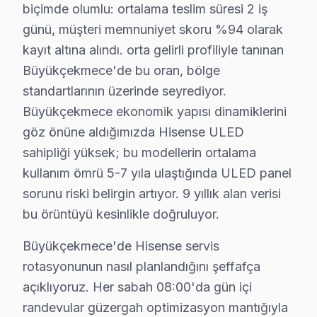
biçimde olumlu: ortalama teslim süresi 2 iş
Türkoba'da Hisense TV Servisi
günü, müşteri memnuniyet skoru %94 olarak
Türkoba Mahallesi’nde Hisense TV'niz için hizmet almak 
kayıt altına alındı. orta gelirli profiliyle tanınan
Büyükçekmece'de bu oran, bölge
Ulus'da Hisense TV Servisi
standartlarının üzerinde seyrediyor.
Ulus Mahallesi sakinleri, Hisense televizyonlarıyla ilgi
Büyükçekmece ekonomik yapısı dinamiklerini
göz önüne aldığımızda Hisense ULED
Yenimahalle'de Hisense TV Servisi
sahipliği yüksek; bu modellerin ortalama
Yenimahalle Mahallesi’nde Hisense panel kullanıcıları, ba
kullanım ömrü 5-7 yıla ulaştığında ULED panel
sorunu riski belirgin artıyor. 9 yıllık alan verisi
Yeşilbağlar'da Hisense TV Servisi
bu örüntüyü kesinlikle doğruluyor.
Yeşilbağlar Mahallesi’nde Hisense televizyon sahibi ola
Büyükçekmece'de Hisense servis
Hisense Tamir vs Yenileme: Kuşağa Göre Kara
rotasyonunun nasıl planlandığını şeffafça
Hisense set tamir fiyatları, Büyükçekmece bölgesinde k
açıklıyoruz. Her sabah 08:00'da gün içi
randevular güzergah optimizasyon mantığıyla
Panel ya da ekran değişimi fiyatları, boyutuna bağlı ola