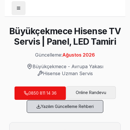
Anasayfa
Büyükçekmece Hisense TV
/
Büyükçekmece
Servis | Panel, LED Tamiri
/
Hisense
Güncelleme:
Ağustos 2026
Son Güncelleme:
Ağustos 2026
Büyükçekmece
-
Avrupa Yakası
Hisense
Uzman Servis
Büyükçekmece'da Mahalle Mahalle Hisense
Online Randevu
0850 811 14 36
19 Mayıs Hisense Servis
Yazılım Güncelleme Rehberi
19 Mayıs'de Hisense TV ekran değişimi gerekebilir mi? Büy
Büyükçekmece TV Servis Merkezi →