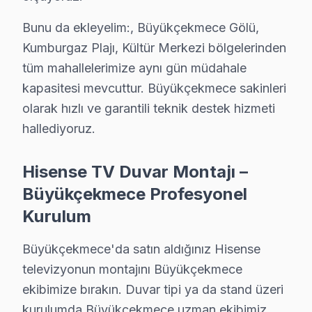
Büyükçekmece'de Hisense akıllı TV Servis Rehberi: P
Bunu da ekleyelim:, Büyükçekmece Gölü,
Büyükçekmece Servisinde Hisense Onarım Notları
Kumburgaz Plajı, Kültür Merkezi bölgelerinden
1. Büyükçekmece'de ULED dimming arızasında her bölge
tüm mahallelerimize aynı gün müdahale
2. Büyükçekmece'de VIDAA platform sorunlarında USB
kapasitesi mevcuttur. Büyükçekmece sakinleri
3. Büyükçekmece'de Hisense-Toshiba ortak platform:
olarak hızlı ve garantili teknik destek hizmeti
Büyükçekmece'de Hisense Panel Teknolojisi
hallediyoruz.
Büyükçekmece'de hisense, Çin merkezli olup ULED (Ultra
Hisense TV Duvar Montajı –
Büyükçekmece Servisimizde bu TV İşlemci Mimarisi
Büyükçekmece Profesyonel
Büyükçekmece'de hi-View Engine işlemcisi bu cihaz'in g
Kurulum
Büyükçekmece'de bu marka Yazılım Ortamı
Büyükçekmece'de VIDAA U6/U7 (2023-2024), Android te
Büyükçekmece'da satın aldığınız Hisense
Büyükçekmece Servisinin Hisense Teşhis Protokolü
televizyonun montajını Büyükçekmece
Büyükçekmece'de Hisense ekran servis menüsü: TV açı
ekibimize bırakın. Duvar tipi ya da stand üzeri
Büyükçekmece'de Hisense Model Ailesi: U8K Mini LE
kurulumda Büyükçekmece uzman ekibimiz