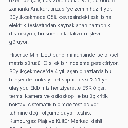
üzerinde çalışmak zorunda kalıyor; bu durum
zamanla Anakart arızası'ye zemin hazırlıyor.
Büyükçekmece'de Hisense TV Servisi Hakkı
Büyükçekmece Gölü çevresindeki eski bina
elektrik tesisatından kaynaklanan harmonik
Büyükçekmece'de Hisense TV servis sorunuza tek cümlel
distorsiyon, bu sürecin katalizörü işlevi
görüyor.
Hisense Mini LED panel mimarisinde ise piksel
Hisense Servis: 15 Yıl Deneyim
matris sürücü IC'si ek bir inceleme gerektiriyor.
Büyükçekmece'de 4 yılı aşan cihazlarda bu
✓ 15+ Yıl Deneyim
bileşende fonksiyonel sapma riski %21'ye
✓ Yazılı Garanti Belgesi
ulaşıyor. Ekibimiz her ziyarette ESR ölçer,
✓ Orijinal Yedek Parça
termal kamera ve osiloskop ile bu üç kritik
✓ Ücretsiz Arıza Tespiti
noktayı sistematik biçimde test ediyor;
tahmine değil ölçüme dayalı teşhis,
Büyükçekmece'de Hisense TV: Kuşaklar Arası 
Kumburgaz Plajı ve Kültür Merkezi dahil
Büyükçekmece'deki televizyon kullanımı, kuşaklar arasın