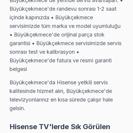
Büyükçekmece'de yerinde servis avantajları: •
• Büyükçekmece'de iş yerine özel mesai saati dışı serv
Büyükçekmece'de randevu sonrası 1-2 saat
• Servis tamamlandığında e-posta/SMS bildirimi
içinde kapınızda • Büyükçekmece
servisimizde tüm marka ve model uyumluluğu
Büyükçekmece'da Hisense televizyon arızalarınız için 
• Büyükçekmece'de orijinal parça stok
Şeffaf Fiyatlandırma ve Müşteri Memnuniyeti
garantisi • Büyükçekmece servisimizde servis
sonrası test ve kalibrasyon •
Servis sürecinin başından sonuna kadar şeffaf fiyat pol
Büyükçekmece'de fatura ve resmi garanti
Ücretsiz Arıza Tespiti: Büyükçekmece'de arıza tespiti 
belgesi
Şeffaf Fiyat Teklifi: Hangi bileşenlerin değişeceğini, h
Garantili Servis Avantajı: 6 ay-2 yıl garanti ile aynı s
Büyükçekmece'da Hisense yetkili servis
kalitesinde hizmet alın, Büyükçekmece'de
» Basit arızalarda aynı gün servis tamamlanır. Karmaş
televizyonlarınız en kısa sürede çalışır hale
Hisense Servisi Garanti ve Sonrası Destek
gelsin.
Büyükçekmece Hisense TV Servis Garanti Belgesi - 1 Yıl Parç
Hisense TV'lerde Sık Görülen
Büyükçekmece'de Hisense panel tamirinde garanti polit