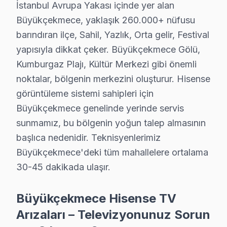
İstanbul Avrupa Yakası içinde yer alan
Büyükçekmece'da satın aldığınız Hisense televizyonun
Büyükçekmece, yaklaşık 260.000+ nüfusu
Kurulum sürecimiz:
barındıran ilçe, Sahil, Yazlık, Orta gelir, Festival
• Büyükçekmece'de motorlu döner braket montajı ve 
yapısıyla dikkat çeker. Büyükçekmece Gölü,
• Büyükçekmece servisimizde kablo kanalı ile estetik
Kumburgaz Plajı, Kültür Merkezi gibi önemli
• Büyükçekmece'de Wi-Fi optimizasyonu ve yayın aya
noktalar, bölgenin merkezini oluşturur. Hisense
görüntüleme sistemi sahipleri için
• Büyükçekmece servisimizde oyun konsolu ve harici c
Büyükçekmece genelinde yerinde servis
• Büyükçekmece'de uzaktan kumanda programlama
sunmamız, bu bölgenin yoğun talep almasının
Doğru montaj, Hisense televizyon paneli'nizin perfo
başlıca nedenidir. Teknisyenlerimiz
Hisense TV Periyodik Bakımı – Büyükçekmec
Büyükçekmece'deki tüm mahallelere ortalama
30-45 dakikada ulaşır.
Hisense ekran'nizin uzun yıllar sorunsuz çalışması i
Bakım kapsamımız:
Büyükçekmece Hisense TV
• Büyükçekmece'de panel ve LED backlight kontrolü
Arızaları – Televizyonunuz Sorun
• Soğutma fanı temizliği ve termal macun yenileme 