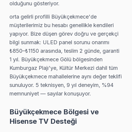
• Arka Aydınlatma: LED bar değişimi, inverter tamiri, ba
olduğunu gösteriyor.
• Yazılım ve Firmware: Fabrika ayarı, eMMC kurtarm
orta gelirli profilli Büyükçekmece'de
• Bağlantı: HDMI/USB port arızası, Bluetooth ve Wi-Fi
müşterilerimiz bu hesabı genellikle kendileri
• Kapasitör ve SMD: Şişmiş kapasitör değişimi, smd bil
yapıyor. Bize düşen görev doğru ve gerçekçi
Büyükçekmece'de Hisense televizyon ünitesi tamiri için üc
bilgi sunmak: ULED panel sorunu onarımı
₺850–₺1150 arasında, teslim 2 günde, garanti
Neden Büyükçekmece'de Hisense teknik deste
1 yıl. Büyükçekmece Gölü bölgesinden
Büyükçekmece Hisense TV Ekran Anakart Profesyonel Servis
Kumburgaz Plajı'ye, Kültür Merkezi dahil tüm
Büyükçekmece'da Hisense akıllı TV'niz bozulduğunda a
Büyükçekmece mahallelerine aynı değer teklifi
• Büyükçekmece'de 25+ sertifikalı teknisyen Hisense 
sunuluyor. 5 teknisyen, 9 yıl deneyim, %94
memnuniyet — sayılar konuşuyor.
• Büyükçekmece'de sadece orijinal parça kullanıyoruz.
• Osiloskop, ESR ölçer, termal kamera ile teşhis yap
Büyükçekmece Bölgesi ve
Bunu da ekleyelim:, Büyükçekmece Gölü, Kumburgaz Plaj
Hisense TV Desteği
Hisense TV Duvar Montajı – Büyükçekmece P