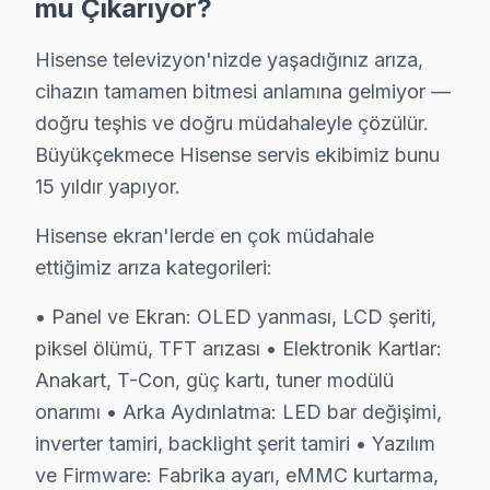
mu Çıkarıyor?
• Büyükçekmece'de anakart kapasitör ve kondansatör
• HDMI port ve bağlantı noktası temizliği — Büyükç
Hisense televizyon'nizde yaşadığınız arıza,
• Büyükçekmece'de yazılım ve firmware güncelleme 
cihazın tamamen bitmesi anlamına gelmiyor —
doğru teşhis ve doğru müdahaleyle çözülür.
Büyükçekmece'da düzenli bakım yaptıran müşterilerim
Büyükçekmece Hisense servis ekibimiz bunu
Büyükçekmece Hisense Servis Hizmeti – Yeri
15 yıldır yapıyor.
Büyükçekmece'de aniden arızalanan Hisense panel ürün
Hisense ekran'lerde en çok müdahale
Büyükçekmece'de yerinde servis avantajları:
ettiğimiz arıza kategorileri:
• Büyükçekmece'de randevu sonrası 1-2 saat içinde k
• Panel ve Ekran: OLED yanması, LCD şeriti,
• Büyükçekmece servisimizde tüm marka ve model u
piksel ölümü, TFT arızası • Elektronik Kartlar:
• Büyükçekmece'de orijinal parça stok garantisi
Anakart, T-Con, güç kartı, tuner modülü
• Büyükçekmece servisimizde servis sonrası test ve k
onarımı • Arka Aydınlatma: LED bar değişimi,
• Büyükçekmece'de fatura ve resmi garanti belgesi
inverter tamiri, backlight şerit tamiri • Yazılım
Büyükçekmece'da Hisense yetkili servis kalitesinde hiz
ve Firmware: Fabrika ayarı, eMMC kurtarma,