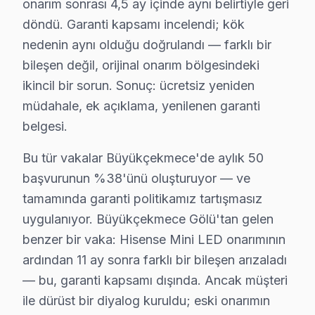
onarım sonrası 4,5 ay içinde aynı belirtiyle geri
döndü. Garanti kapsamı incelendi; kök
nedenin aynı olduğu doğrulandı — farklı bir
bileşen değil, orijinal onarım bölgesindeki
ikincil bir sorun. Sonuç: ücretsiz yeniden
müdahale, ek açıklama, yenilenen garanti
belgesi.
Bu tür vakalar Büyükçekmece'de aylık 50
Hisense Uzman Teknisyen Ekibi — Büyükçekmec
başvurunun %38'ünü oluşturuyor — ve
Cenk D. — Hisense Servis Uzmanı
tamamında garanti politikamız tartışmasız
13 yıllık Hisense TV tamir deneyimi. Büyükçekmece ve çevre
uygulanıyor. Büyükçekmece Gölü'tan gelen
· Hisense fabrika servis sertifikası
benzer bir vaka: Hisense Mini LED onarımının
· Orijinal ve OEM yedek parça tedarikçisi
ardından 11 ay sonra farklı bir bileşen arızaladı
· 2010'dan günümüze tüm Hisense modelleri
— bu, garanti kapsamı dışında. Ancak müşteri
ile dürüst bir diyalog kuruldu; eski onarımın
Büyükçekmece Servis İstatistikleri