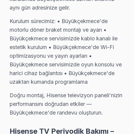
2025 Büyükçekmece bu marka Fiyat Tablosu:
aynı gün adresinize gelir.
Panel → 2.200 – 7.000 TL
Kurulum sürecimiz: • Büyükçekmece'de
Anakart → 600 – 1.800 TL
motorlu döner braket montajı ve ayarı •
Güç kartı → 350 – 950 TL
Büyükçekmece servisimizde kablo kanalı ile
LED/backlight → 250 – 700 TL
estetik kurulum • Büyükçekmece'de Wi-Fi
Büyükçekmece'de Hisense Ses gecikmesi için ücretsiz t
optimizasyonu ve yayın ayarları •
Büyükçekmece'de Hisense iç servis raporu: 545 günlük 
Büyükçekmece servisimizde oyun konsolu ve
harici cihaz bağlantısı • Büyükçekmece'de
Büyükçekmece Hisense TV Teknik Destek Ka
uzaktan kumanda programlama
Büyükçekmece'de Hisense LED TV sahiplerine sunduğ
Doğru montaj, Hisense televizyon paneli'nizin
ULED/Mini LED Panel ve Ekran Onarımı: Renk bozulması
performansını doğrudan etkiler —
Kart Düzeyinde Tamir: Ana kart, güç kartı ve T-Con k
Büyükçekmece'de randevu oluşturun.
Smart TV Platform Sorunları: ULED ve Laser TV platfo
Port ve Bağlantı Tamiri: HDMI, USB ve optik ses çıkış
Hisense TV Periyodik Bakımı –