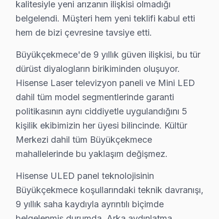
kalitesiyle yeni arızanın ilişkisi olmadığı
· Büyükçekmece'de
465+
Hisense TV tamiri
· Müşteri memnuniyeti
%96
belgelendi. Müşteri hem yeni teklifi kabul etti
· Ortalama tamir süresi:
2–3 iş günü
hem de bizi çevresine tavsiye etti.
· Tüm işlemler
2 yıl garantili
Büyükçekmece'de 9 yıllık güven ilişkisi, bu tür
dürüst diyalogların birikiminden oluşuyor.
Hisense Laser televizyon paneli ve Mini LED
Bu sayfayla ilgili hizmet sayfaları:
↑ Hisense Servis Ana Sayfası
dahil tüm model segmentlerinde garanti
politikasının aynı ciddiyetle uygulandığını 5
↑ Büyükçekmece TV Servis Merkezi
kişilik ekibimizin her üyesi bilincinde. Kültür
Merkezi dahil tüm Büyükçekmece
mahallelerinde bu yaklaşım değişmez.
Hisense ULED panel teknolojisinin
Büyükçekmece Yakın İlçelerde Hisense Servisi
Büyükçekmece koşullarındaki teknik davranışı,
· Arnavutköy Hisense
· Avcılar Hisense
9 yıllık saha kaydıyla ayrıntılı biçimde
belgelenmiş durumda. Arka aydınlatma
· Bağcılar Hisense
· Bahçelievler Hisense