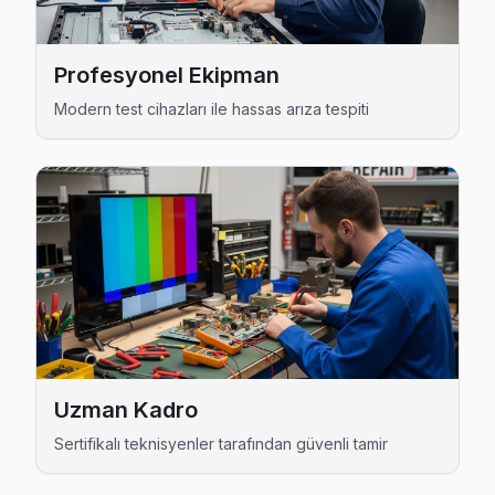
Büyükçekmece TV Servis Merkezi →
Fatih Hisense Servis
Profesyonel Ekipman
Hisense marka TV'niz Fatih'de çalışmıyorsa teknik ekibimizi
Modern test cihazları ile hassas arıza tespiti
Büyükçekmece Hisense Servis →
Güzelce Hisense Servis
Güzelce mahallesi Hisense TV teknisyeniniz ortalama 90 da
Hisense Servis Merkezi →
Hürriyet Hisense Servis
Büyükçekmece'nın Hürriyet bölgesindeki Hisense müşterileri
Hürriyet Hisense Anakart Tamiri →
Kamiloba Hisense Servis
Uzman Kadro
Hisense TV'niz Kamiloba'de arıza yaptıysa taşımanıza gere
Sertifikalı teknisyenler tarafından güvenli tamir
Kamiloba Hisense Anakart Tamiri →