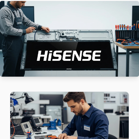
Batıköy'de Hisense TV güç kartı kondansatör şişmesi en yaygı
Hisense Servis Merkezi →
Celaliye Hisense Servis
Celaliye sakinlerine özel: Hisense TV tamirinde parça deği
Büyükçekmece TV Servis Merkezi →
Cumhuriyet Hisense Servis
Cumhuriyet'deki Hisense TV sahiplerinin yüzde sekseni tami
Cumhuriyet Hisense Açılmıyor Arıza →
Çakmaklı Hisense Servis
Çakmaklı'de Hisense TV ses ama görüntü yok sorununu gene
Çakmaklı Hisense Açılmıyor Arıza →
Dizdariye Hisense Servis
Dizdariye mahallesi Hisense TV teknisyeniniz ortalama 90 