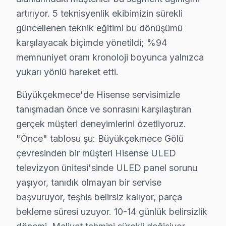
Fiyat Aralığı (2025)
: Yazılım sorunları genellikle
artırıyor. 5 teknisyenlik ekibimizin sürekli
Etkilenen Model Serisi
: A7 ve A9 serileri.
güncellenen teknik eğitimi bu dönüşümü
Bu sorunların anlaşılması, kullanıcılar için hem onarım
karşılayacak biçimde yönetildi; %94
memnuniyet oranı kronoloji boyunca yalnızca
Hisense Arıza Profili: Yaş Grubu Analizi
yukarı yönlü hareket etti.
19 Mayıs'ta Hisense TV Servisi
Büyükçekmece'de Hisense servisimizle
tanışmadan önce ve sonrasını karşılaştıran
19 Mayıs Mahallesi'nde Hisense televizyon kullanıcılar
gerçek müşteri deneyimlerini özetliyoruz.
Ahmediye'de Hisense TV Servisi
"Önce" tablosu şu: Büyükçekmece Gölü
Ahmediye Mahallesi'ndeki Hisense televizyon sahipleri, s
çevresinden bir müşteri Hisense ULED
televizyon ünitesi'sinde ULED panel sorunu
Alkent 2000'de Hisense TV Servisi
yaşıyor, tanıdık olmayan bir servise
Alkent 2000 Mahallesi sakinleri, Hisense ekran cihazlar
başvuruyor, teşhis belirsiz kalıyor, parça
bekleme süresi uzuyor. 10-14 günlük belirsizlik
Atatürk'te Hisense TV Servisi