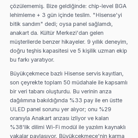
çözülememiş. Bize geldiğinde: chip-level BGA
Dizdariye'de Hisense TV Servisi
lehimleme + 3 gün içinde teslim. "Hisense'yi
Dizdariye Mahallesi'nde Hisense televizyonunuz kullanıc
bitik sandım" dedi; oysa panel sağlamdı,
anakart da. Kültür Merkezi'dan gelen
Fatih'te Hisense TV Servisi
müşterilerde benzer hikayeler. 9 yıllık deneyim,
Fatih Mahallesi'nde Hisense ekran kullanıcıları, genell
doğru teşhis kapasitesi ve 5 kişilik uzman ekip
Güzelce'de Hisense TV Servisi
bu farkı yaratıyor.
Güzelce Mahallesi, Hisense televizyon kullanıcılarının s
Büyükçekmece bazlı Hisense servis kayıtları,
son çeyrekte toplam 50 müdahale ile kapsamlı
Hürriyet'de Hisense TV Servisi
bir veri tabanı oluşturdu. Bu verinin arıza
Hürriyet Mahallesi’nde Hisense ekran kullanıcısıysanız
dağılımına bakıldığında %33 pay ile en üstte
ULED panel sorunu yer alıyor; onu %29
Kamiloba'da Hisense TV Servisi
oranıyla Anakart arızası izliyor ve kalan
Kamiloba Mahallesi'nde Hisense set'niz için bakım arıy
%38'lik dilimi Wi-Fi modül ile yazılım kaynaklı
Karaağaç'da Hisense TV Servisi
vakalar paylaşıyor. Büyükçekmece'nin karma