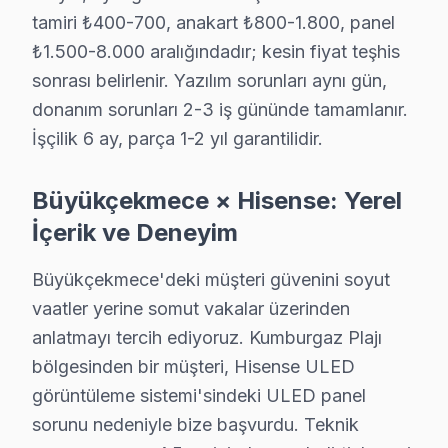
Hisense Servis Merkezi →
tamiri ₺400-700, anakart ₺800-1.800, panel
₺1.500-8.000 aralığındadır; kesin fiyat teşhis
Yeşilbağlar Hisense Servis
sonrası belirlenir. Yazılım sorunları aynı gün,
Yeşilbağlar mahallesi Hisense TV teknisyeniniz ortalama 9
donanım sorunları 2-3 iş gününde tamamlanır.
Büyükçekmece Hisense Servis →
İşçilik 6 ay, parça 1-2 yıl garantilidir.
Büyükçekmece × Hisense: Yerel
Büyükçekmece Hisense TV Servis Hizmet Böl
İçerik ve Deneyim
Büyükçekmece bölgesine kapıya gelen Hisense TV tamir servisi 
Büyükçekmece'deki müşteri güvenini soyut
vaatler yerine somut vakalar üzerinden
anlatmayı tercih ediyoruz. Kumburgaz Plajı
bölgesinden bir müşteri, Hisense ULED
görüntüleme sistemi'sindeki ULED panel
sorunu nedeniyle bize başvurdu. Teknik