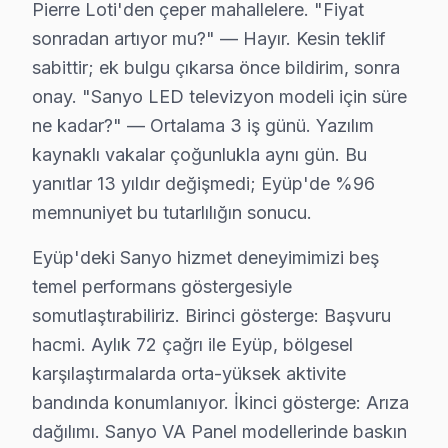
Pierre Loti'den çeper mahallelere. "Fiyat
sonradan artıyor mu?" — Hayır. Kesin teklif
İslambey'de Sanyo TV Servisi
sabittir; ek bulgu çıkarsa önce bildirim, sonra
İslambey Mahallesi'nde Sanyo televizyon tamiri arayanla
onay. "Sanyo LED televizyon modeli için süre
Karadolap'ta Sanyo TV Servisi
ne kadar?" — Ortalama 3 iş günü. Yazılım
kaynaklı vakalar çoğunlukla aynı gün. Bu
Karadolap Mahallesi sakinleri için Sanyo TV tamirinde di
yanıtlar 13 yıldır değişmedi; Eyüp'de %96
Kemerburgaz'da Sanyo TV Servisi
memnuniyet bu tutarlılığın sonucu.
Kemerburgaz Mahallesi'nde Sanyo televizyon tamirine b
Eyüp'deki Sanyo hizmet deneyimimizi beş
temel performans göstergesiyle
Mimarsinan'da Sanyo TV Servisi
somutlaştırabiliriz. Birinci gösterge: Başvuru
Mimarsinan Mahallesi'nde, Sanyo televizyonunuz tamiri 
hacmi. Aylık 72 çağrı ile Eyüp, bölgesel
Mithatpaşa'da Sanyo TV Servisi
karşılaştırmalarda orta-yüksek aktivite
bandında konumlanıyor. İkinci gösterge: Arıza
Mithatpaşa Mahallesi'nin yerel özelliklerini göz önünde 
dağılımı. Sanyo VA Panel modellerinde baskın