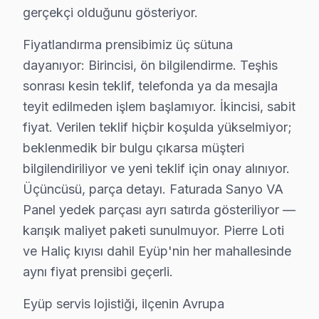
Dördüncü temas — Teslim sonrası: Garanti belgesi + ku
gerçekçi olduğunu gösteriyor.
Eyüp'de Sanyo akıllı TV tamiri için gerçekçi maliyet
Fiyatlandırma prensibimiz üç sütuna
Bu rakamlar Eyüp'deki son 72 vakadan elde edilen gerçe
dayanıyor: Birincisi, ön bilgilendirme. Teşhis
Fiyatlandırma prensibimiz üç sütuna dayanıyor: Birincisi
sonrası kesin teklif, telefonda ya da mesajla
Eyüp servis lojistiği, ilçenin Avrupa Yakası'ndaki konu
teyit edilmeden işlem başlamıyor. İkincisi, sabit
İkinci katman — Orta kuşak: Pierre Loti ve bağlantılı
fiyat. Verilen teklif hiçbir koşulda yükselmiyor;
Üçüncü katman — Dış mahalleler: Haliç kıyısı ve Eyüp'n
beklenmedik bir bulgu çıkarsa müşteri
bilgilendiriliyor ve yeni teklif için onay alınıyor.
Sanyo TV Acil Tamiri – Eyüp'de Aynı Gün
Üçüncüsü, parça detayı. Faturada Sanyo VA
Sanyo TV'niz bozulduğunda saatler içinde müdahale e
Panel yedek parçası ayrı satırda gösteriliyor —
Neden bu kadar hızlıyız?
karışık maliyet paketi sunulmuyor. Pierre Loti
• Ortalama 1-2 saat içinde Eyüp adresinize ulaşırız
ve Haliç kıyısı dahil Eyüp'nin her mahallesinde
aynı fiyat prensibi geçerli.
• Eyüp stoğumuzda hazır yedek parça ile tek seferde 
• Eyüp genelinde hafta sonu ve tatil günlerinde servis
Eyüp servis lojistiği, ilçenin Avrupa
• Online randevu ve SMS bilgilendirme