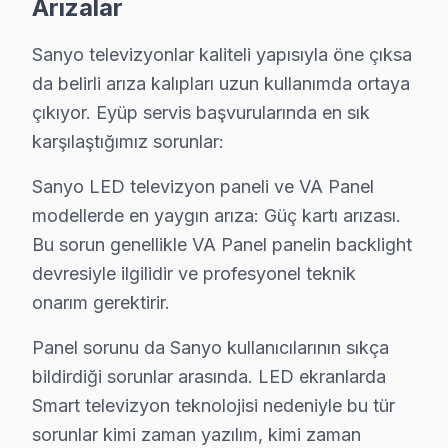
Arızalar
Cenk D. — Sanyo Servis Uzmanı
Sanyo televizyonlar kaliteli yapısıyla öne çıksa
13 yıllık Sanyo TV tamir deneyimi. Eyüp ve çevre ilçelere ye
da belirli arıza kalıpları uzun kullanımda ortaya
· Sanyo fabrika servis sertifikası
çıkıyor. Eyüp servis başvurularında en sık
· Orijinal ve OEM yedek parça tedarikçisi
· 2010'dan günümüze tüm Sanyo modelleri
karşılaştığımız sorunlar:
Sanyo LED televizyon paneli ve VA Panel
Eyüp Servis İstatistikleri
modellerde en yaygın arıza: Güç kartı arızası.
· Eyüp'de
465+
Sanyo TV tamiri
Bu sorun genellikle VA Panel panelin backlight
· Müşteri memnuniyeti
%96
· Ortalama tamir süresi:
2–3 iş günü
devresiyle ilgilidir ve profesyonel teknik
· Tüm işlemler
2 yıl garantili
onarım gerektirir.
Panel sorunu da Sanyo kullanıcılarının sıkça
bildirdiği sorunlar arasında. LED ekranlarda
Bu sayfayla ilgili hizmet sayfaları:
↑ Sanyo Servis Ana Sayfası
Smart televizyon teknolojisi nedeniyle bu tür
sorunlar kimi zaman yazılım, kimi zaman
↑ Eyüp TV Servis Merkezi