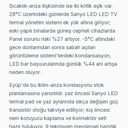
Sıcaklık-arıza ilişkisinde ise iki kritik eşik var.
✓ 15+ Yıl Deneyim
28°C üzerindeki günlerde Sanyo LED LED TV
✓ Yazılı Garanti Belgesi
✓ Orijinal Yedek Parça
termal yönetim sistemi ek yük altına giriyor;
✓ Ücretsiz Arıza Tespiti
eski yapılı binalarda güneş cepheli cihazlarda
Panel sorunu riski %27 artıyor. -5°C altındaki
Eyüp, İstanbul'un köklü ilçelerinden biri olup bölgemizdeki İsta
gece donlarından sonra sabah açılan
görüntüleme sistemi'lerdeki kondansasyon,
Sanyo TV'de Mevsimsel Arıza Riskleri: Eyüp Pr
LED bar başvurularında günlük %44 ani artışa
Eyüp ilçesi, coğrafi konumu nedeniyle mevsimsel değişim
neden oluyor.
Eyüp’teki ulaşım ağı, metro ve otobüs hatlarıyla zengin
Eyüp'de bu iklim-arıza korelasyonu stok
Somut gözlemler doğrultusunda, 2015-2018 yıllarında ür
planlamasına yansıtıldı: yaz öncesi Sanyo LED
termal pad ve yaz aylarında sıkça değişen güç
Eyüp Mahallelerinde Sanyo Mevsimsel Servis
transistör stoğu takviye ediliyor; kış öncesi
Eyüp bölgesinden gelen en sık teknik sorunlar arasında 
nem koruyucu kaplama ve konnektör seti
hazır tutuluyor. 9 teknisyen mevsimsel hazırlık
1.
Anakart Sorunu