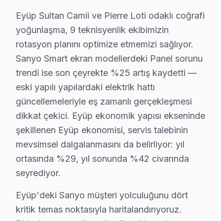
Sakarya Mahallesi’nde Sanyo televizyonunuz bakımı alaca
Eyüp Sultan Camii ve Pierre Loti odaklı coğrafi
Silahtarağa'da Sanyo TV Servisi
yoğunlaşma, 9 teknisyenlik ekibimizin
Silahtarağa Mahallesi'nde Sanyo set bakımı arayanlar iç
rotasyon planını optimize etmemizi sağlıyor.
Sanyo Smart ekran modellerdeki Panel sorunu
Topçular'da Sanyo TV Servisi
trendi ise son çeyrekte %25 artış kaydetti —
Topçular Mahallesi'nde yerleşik olan ailelerin genelli
eski yapılı yapılardaki elektrik hattı
güncellemeleriyle eş zamanlı gerçekleşmesi
Yeşilpınar'da Sanyo TV Servisi
dikkat çekici. Eyüp ekonomik yapısı ekseninde
Yeşilpınar Mahallesi, çeşitli konut tipleri barındıran b
şekillenen Eyüp ekonomisi, servis talebinin
mevsimsel dalgalanmasını da belirliyor: yıl
Sanyo Bakım Takvimi ve Maliyet Planlaması
ortasında %29, yıl sonunda %42 civarında
Sanyo televizyon'lerinizin sağlıklı bir şekilde çalışabil
seyrediyor.
Anakart tamiri, model serisine göre fiyatlandırılır ve 8
Eyüp'deki Sanyo müşteri yolculuğunu dört
Yerinde bakım seçenekleri, genellikle atölye hizmetleri
kritik temas noktasıyla haritalandırıyoruz.