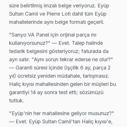
süre belirtilmiş imzalı belge veriyoruz. Eyüp
Defterdar Mahallesi'nde Sanyo televizyonunuz'lerle ilgil
Sultan Camii ve Pierre Loti dahil tüm Eyüp
mahallelerinde aynı belge formatı geçerli.
Düğmeciler'de Sanyo TV Servisi
Düğmeciler Mahallesi'nde Sanyo ekran kullanıcıları, öze
"Sanyo VA Panel için orijinal parça mı
kullanıyorsunuz?" — Evet. Talep halinde
Esentepe'de Sanyo TV Servisi
tedarik belgesini gösteriyoruz; faturada da
Esentepe Mahallesi'ndeki Sanyo ekran'lerde görülen en
ayrı satır. "Aynı sorun tekrar ederse ne olur?"
— Garanti süresi içinde (işçilik 6 ay, parça 2
Güzeltepe'de Sanyo TV Servisi
yıl) ücretsiz yeniden müdahale, tartışmasız.
Güzeltepe Mahallesi, Sanyo televizyon kullanıcıları için
Haliç kıyısı mahallesinden gelen bir müşteri bu
garantiyi 14 ay sonra test etti; sözümüzü
İhsaniye'de Sanyo TV Servisi
tuttuk.
İhsaniye Mahallesi'nde, Sanyo televizyon'lerde sıkça y
"Eyüp'nin her mahallesine geliyor musunuz?"
Işıklar'da Sanyo TV Servisi
— Evet. Eyüp Sultan Camii'tan Haliç kıyısı'e,
Işıklar Mahallesi sakinleri, Sanyo televizyon'lerinde m