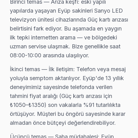
Birinci temas — Arıza keşfi: eski yapılı
Eyüp'de Proaktif Sanyo TV Bakımı: Fabrika Se
yapılarda yaşayan Eyüp sakinleri Sanyo LED
Eyüp bölgesinde Sanyo cihaz'lerinizin bakımında proakt
televizyon ünitesi cihazlarında Güç kartı arızası
Fabrika Servis'in bu bölgedeki avantajları arasında yer
belirtisini fark ediyor. Bu aşamada en yaygın
Unutulmamalıdır ki, Sanyo televizyon'nizde meydana gel
ilk tepki internetten arama — ve bölgedeki
uzman servise ulaşmak. Bize genellikle saat
Eyüp Sanyo servis - TV Tamiri
08:00-10:00 arasında ulaşılıyor.
Eyüp'da Sanyo televizyon garanti durumu kontrolü — 2 yı
İkinci temas — İlk iletişim: Telefon veya mesaj
Bağımsız servis avantajı: daha hızlı randevu, daha şeffaf 
yoluyla semptom aktarılıyor. Eyüp'de 13 yıllık
Fabrika Servis 2009'dan beri Eyüp'da — Eyüp Sultan Ca
deneyimimiz sayesinde telefonda verilen
tahmini fiyat aralığı (Güç kartı arızası için
Neden Eyüp'de Sanyo teknik desteği Tercih E
₺1050–₺1350) son vakalarla %91 tutarlılıkta
örtüşüyor. Müşteri bu öngörü sayesinde karar
Eyüp Sanyo TV Ekran Anakart Profesyonel Servis ve Tamir
almadan önce bütçeyi değerlendirebiliyor.
Eyüp'da Sanyo akıllı TV'niz bozulduğunda aklınıza birk
• Eyüp'de 25+ sertifikalı teknisyen Sanyo LED TV konu
Üçüncü temas — Saha müdahalesi: Eyüp