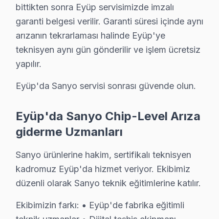
bittikten sonra Eyüp servisimizde imzalı
4. Yazılı fiyat teklifi sunulur; onay olmadan işlem başla
garanti belgesi verilir. Garanti süresi içinde aynı
5. Orijinal veya OEM eşdeğer Sanyo parça ile onarım 
arızanın tekrarlaması halinde Eyüp'ye
6. Tüm fonksiyonlar kapsamlı test edilir; garanti belgesi 
teknisyen aynı gün gönderilir ve işlem ücretsiz
Sanyo panel Bakım Tavsiyeleri
yapılır.
Sanyo akıllı TV'ler için en yaygın kullanıcı hatası; g
Eyüp'da Sanyo servisi sonrası güvende olun.
bu cihaz görüntüleme sistemi'niz arızalandığında veril
Sanyo güvenilirliği standartlarında Sanyo servisimiz: p
Eyüp'da Sanyo Chip-Level Arıza
Eyüp Genelinde Sanyo TV Tamir Ağı
giderme Uzmanları
Eyüp ve yakın bölgelerde Sanyo televizyon servis ekibi
Sanyo ürünlerine hakim, sertifikalı teknisyen
Kapsama alanımız:
kadromuz Eyüp'da hizmet veriyor. Ekibimiz
• Eyüp tüm semtler ve mahalleler
düzenli olarak Sanyo teknik eğitimlerine katılır.
• Bitişik ilçelere servis erişimi
Ekibimizin farkı: • Eyüp'de fabrika eğitimli
• Apartman, rezidans ve iş yeri servisi