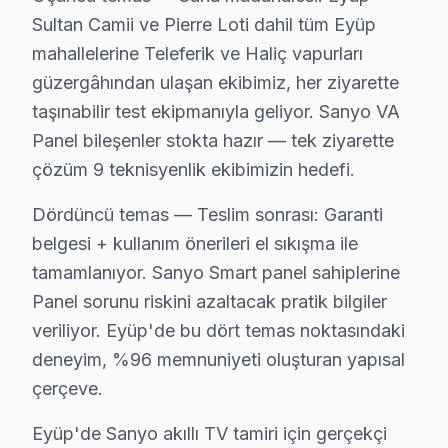
• Eyüp'de sadece orijinal parça kullanıyoruz. size dü
Sultan Camii ve Pierre Loti dahil tüm Eyüp
• Osiloskop, ESR ölçer, termal kamera ile teşhis yap
mahallelerine Teleferik ve Haliç vapurları
güzergâhından ulaşan ekibimiz, her ziyarette
Bir de şunu ekleyelim:, Eyüp Sultan Camii, Pierre Loti
taşınabilir test ekipmanıyla geliyor. Sanyo VA
Sanyo TV'lerde Sık Görülen Arızalar
Panel bileşenler stokta hazır — tek ziyarette
çözüm 9 teknisyenlik ekibimizin hedefi.
Sanyo televizyonlar kaliteli yapısıyla öne çıksa da beli
Sanyo LED televizyon paneli ve VA Panel modellerde en y
Dördüncü temas — Teslim sonrası: Garanti
Panel sorunu da Sanyo kullanıcılarının sıkça bildirdi
belgesi + kullanım önerileri el sıkışma ile
LED bar: Sanyo'ın LED ekran mimarisi, bu tür arızalar
tamamlanıyor. Sanyo Smart panel sahiplerine
Son olarak T-Con: Eyüp bölgesinde buna benzer sorunla
Panel sorunu riskini azaltacak pratik bilgiler
veriliyor. Eyüp'de bu dört temas noktasındaki
» Eyüp'de Sanyo VA Panel ve LED panel televizyon ünite
deneyim, %96 memnuniyeti oluşturan yapısal
Eyüp × Sanyo: Yerel İçerik ve Deneyim
çerçeve.
Eyüp'deki iklim koşulları ile Sanyo akıllı TV arıza sık
Eyüp'de Sanyo akıllı TV tamiri için gerçekçi