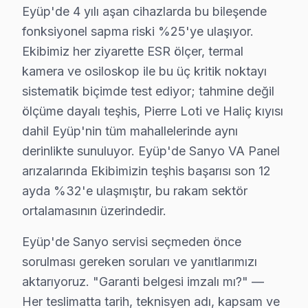
Eyüp'de 4 yılı aşan cihazlarda bu bileşende
Akpınar'da Sanyo TV Servisi
fonksiyonel sapma riski %25'ye ulaşıyor.
Akpınar Mahallesi'nde bulunan yapıların yaş ortalaması
Ekibimiz her ziyarette ESR ölçer, termal
kamera ve osiloskop ile bu üç kritik noktayı
Akşemsettin'de Sanyo TV Servisi
sistematik biçimde test ediyor; tahmine değil
Akşemsettin Mahallesi'nde Sanyo televizyon kullanıcıları,
ölçüme dayalı teşhis, Pierre Loti ve Haliç kıyısı
dahil Eyüp'nin tüm mahallelerinde aynı
Alibeyköy'de Sanyo TV Servisi
derinlikte sunuluyor. Eyüp'de Sanyo VA Panel
Alibeyköy'deki Sanyo televizyonunuz sahipleri, genelli
arızalarında Ekibimizin teşhis başarısı son 12
ayda %32'e ulaşmıştır, bu rakam sektör
Çiftalan'da Sanyo TV Servisi
ortalamasının üzerindedir.
Çiftalan Mahallesi'nde Sanyo televizyonunuz'lerle ilgil
Eyüp'de Sanyo servisi seçmeden önce
Çırçır'da Sanyo TV Servisi
sorulması gereken soruları ve yanıtlarımızı
Çırçır Mahallesi'nde Sanyo televizyonunuz kullanıcıları
aktarıyoruz. "Garanti belgesi imzalı mı?" —
Her teslimatta tarih, teknisyen adı, kapsam ve
Defterdar'da Sanyo TV Servisi