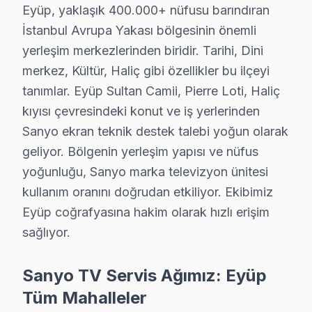
Eyüp, yaklaşık 400.000+ nüfusu barındıran
• Eyüp'de UPS veya gerilim regülatörü ile ani voltaj d
İstanbul Avrupa Yakası bölgesinin önemli
• Ekran parlaklığını Eyüp'de ortam ışığına göre ayarlay
yerleşim merkezlerinden biridir. Tarihi, Dini
• Enerji tasarrufu için kullanmadığınızda Eyüp'de ekr
merkez, Kültür, Haliç gibi özellikler bu ilçeyi
Eyüp'da düzenli bakım ve doğru kullanım ile Sanyo tel
tanımlar. Eyüp Sultan Camii, Pierre Loti, Haliç
kıyısı çevresindeki konut ve iş yerlerinden
Eyüp Sanyo TV Arızaları – Televizyonunuz Sor
Sanyo ekran teknik destek talebi yoğun olarak
Sanyo televizyonunuz beklenmedik bir anda arıza mı y
geliyor. Bölgenin yerleşim yapısı ve nüfus
Sanyo LED TV'lerde gözlemlenen başlıca teknik sorun
yoğunluğu, Sanyo marka televizyon ünitesi
• Eyüp'de Ekran Arızaları: Panel çizgisi, renk bozuklu
kullanım oranını doğrudan etkiliyor. Ekibimiz
Eyüp coğrafyasına hakim olarak hızlı erişim
• Eyüp'de Güç Sorunları: Kırmızı ışık yanıp sönüyor, 
sağlıyor.
• Eyüp'de Ses Arızaları: Hoparlör bozukluğu, ses yok,
• Eyüp'de Kart Arızaları: T-Con kartı, power board, a
Sanyo TV Servis Ağımız: Eyüp
• Eyüp'de Yazılım Sorunları: Uygulama açılmıyor, Wi
Tüm Mahalleler
• Eyüp'de Bağlantı Sorunları: HDMI algılanmıyor, USB