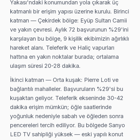
Yakası'ndaki konumundan yola çıkarak üç
• Eyüp çoklu randevu çakışmasında alternatif teknisy
katmanlı bir erişim yapısı üzerine kurulu. Birinci
Eyüp'da Sanyo acil TV servisi için şimdi arayın — bek
katman — Çekirdek bölge: Eyüp Sultan Camii
ve yakın çevresi. Aylık 72 başvurunun %29'ini
Sanyo TV Tamiri Garanti Belgesi – Eyüp Güve
karşılayan bu bölge, 9 kişilik ekibimizin ağırlıklı
hareket alanı. Teleferik ve Haliç vapurları
Sanyo TV Servis Garanti Belgesi – Yazılı ve İmzalı Güvence
hattına en yakın noktalar burada; ortalama
Eyüp'da Sanyo televizyon ünitesi tamiri yaptıranlar iç
ulaşım süresi 20-28 dakika.
Eyüp'de her onarımda ne sağlıyoruz?
• 2 yıl yazılı işçilik garantisi
İkinci katman — Orta kuşak: Pierre Loti ve
• Eyüp'de kullanılan orijinal parçalar için 2 yıl parça ga
bağlantılı mahalleler. Başvuruların %29'si bu
• Aynı sorunun tekrarı → Eyüp'de ücretsiz yeniden m
kuşaktan geliyor. Teleferik ekseninde 30-42
dakika erişim mümkün; öğle saatlerinde
• Resmi fatura + garanti belgesi (kağıt/dijital)
yoğunluk nedeniyle sabah ve öğleden sonra
Eyüp'de garanti süreci nasıl işler?
pencereleri tercih ediliyor. Bu bölgede Sanyo
Onarım bittikten sonra Eyüp servisimizde imzalı garanti 
LED TV sahipliği yüksek — eski yapılı konut
Eyüp'da Sanyo servisi sonrası güvende olun.