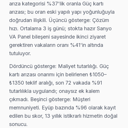
Nişancı'da Sanyo TV Servisi
arıza kategorisi %37'lik oranla Güç kartı
Nişancı Mahallesi’nde yaşayanların Sanyo TV tamiri alır
arızası; bu oran eski yapılı yapı yoğunluğuyla
doğrudan ilişkili. Üçüncü gösterge: Çözüm
Odayeri'nde Sanyo TV Servisi
hızı. Ortalama 3 iş günü; stokta hazır Sanyo
Odayeri Mahallesi'nde Sanyo panel onarımı alacak olan 
VA Panel bileşeni sayesinde ikinci ziyaret
gerektiren vakaların oranı %41'in altında
Pirinççi'de Sanyo TV Servisi
tutuluyor.
Pirinççi Mahallesi'nde Sanyo ekran bakımı almak isteye
Dördüncü gösterge: Maliyet tutarlılığı. Güç
Rami Cuma'da Sanyo TV Servisi
kartı arızası onarımı için belirlenen ₺1050–
Rami Cuma Mahallesi'ndeki Sanyo set sahiplerinin dikkat
₺1350 teklif aralığı, son 72 vakada %91
tutarlılıkla uygulandı; onaysız ek kalem
Rami Yeni'de Sanyo TV Servisi
çıkmadı. Beşinci gösterge: Müşteri
Rami Yeni Mahallesi sakinleri, Sanyo televizyon servisi
memnuniyeti. Eyüp bazında %96 olarak kayıt
edilen bu skor, 13 yıllık istikrarlı hizmetin doğal
Sakarya'da Sanyo TV Servisi
sonucu.