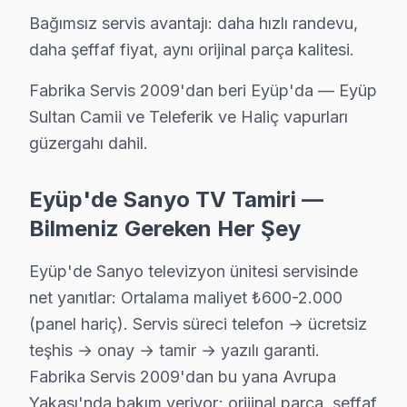
Eyüp'da Odayeri mahallesi Sanyo TV servisi için kapıya ka
Bağımsız servis avantajı: daha hızlı randevu,
Eyüp Sanyo Servis →
daha şeffaf fiyat, aynı orijinal parça kalitesi.
Pirinççi Sanyo Servis
Fabrika Servis 2009'dan beri Eyüp'da — Eyüp
Pirinççi semtindeki Sanyo TV sorunları için kapıya kadar se
Sultan Camii ve Teleferik ve Haliç vapurları
Pirinççi Sanyo Açılmıyor Arıza →
güzergahı dahil.
Rami Cuma Sanyo Servis
Eyüp'de Sanyo TV Tamiri —
Rami Cuma'den gelen Sanyo TV arızaları arasında en sık güç
Bilmeniz Gereken Her Şey
Rami Cuma Sanyo Açılmıyor Arıza →
Rami Yeni Sanyo Servis
Eyüp'de Sanyo televizyon ünitesi servisinde
Rami Yeni'deki Sanyo TV kullanıcılarına ikinci el cihaz alırk
net yanıtlar: Ortalama maliyet ₺600-2.000
(panel hariç). Servis süreci telefon → ücretsiz
Eyüp TV Servis Merkezi →
teşhis → onay → tamir → yazılı garanti.
Sakarya Sanyo Servis
Fabrika Servis 2009'dan bu yana Avrupa
Sakarya'de Sanyo TV ekran değişimi gerekebilir mi? Eyüp e
Yakası'nda bakım veriyor; orijinal parça, şeffaf