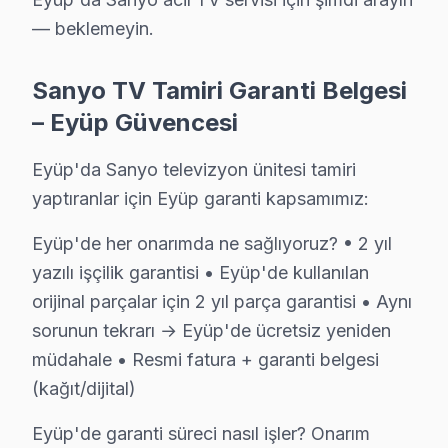
— beklemeyin.
Sanyo TV Teknik Rehberi: Panel, Teşhis ve Ona
Sanyo TV Tamiri Garanti Belgesi
Sanyo televizyonlarınızın tamir ve bakımında Eyüp ser
– Eyüp Güvencesi
Sanyo TV Teknik Profil ve Servis Rehberi
Eyüp'da Sanyo televizyon ünitesi tamiri
Sanyo televizyon Teknik Servis Rehberi
yaptıranlar için Eyüp garanti kapsamımız:
Sanyo ekran'lerde En Sık Karşılaşılan Arızalar
Sanyo servisimizde en yaygın Chromecast bağlantı kopma
Eyüp'de her onarımda ne sağlıyoruz? • 2 yıl
yazılı işçilik garantisi • Eyüp'de kullanılan
Sanyo Servis Yaklaşımımız
orijinal parçalar için 2 yıl parça garantisi • Aynı
bu cihaz'nun kalite mirası ilkeleri doğrultusunda Sanyo 
sorunun tekrarı → Eyüp'de ücretsiz yeniden
Sanyo TV Onarım Süreci
müdahale • Resmi fatura + garanti belgesi
1. Müşteri bildirir, servis ekibi arıza semptomlarını di
(kağıt/dijital)
2. Termal kamera, osiloskop, ESR ölçer ile elektronik bil
Eyüp'de garanti süreci nasıl işler? Onarım
3. Arıza kaynağı tespit edilir: panel mi, anakart mı, güç