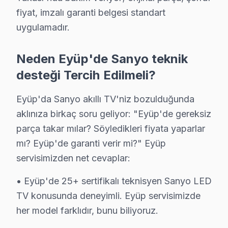
Eyüp Sanyo Servis →
fiyat, imzalı garanti belgesi standart
uygulamadır.
Silahtarağa Sanyo Servis
Silahtarağa'de Sanyo TV ses ama görüntü yok sorununu gene
Neden Eyüp'de Sanyo teknik
Eyüp TV Servis Merkezi →
desteği Tercih Edilmeli?
Topçular Sanyo Servis
Topçular sakinlerine özel: Sanyo TV tamirinde parça değişim
Eyüp'da Sanyo akıllı TV'niz bozulduğunda
Topçular Sanyo Anakart Tamiri →
aklınıza birkaç soru geliyor: "Eyüp'de gereksiz
parça takar mılar? Söyledikleri fiyata yaparlar
Yeşilpınar Sanyo Servis
mı? Eyüp'de garanti verir mi?" Eyüp
Yeşilpınar bölgesindeki Sanyo kullanıcıları için haftanın 7 g
servisimizden net cevaplar:
Eyüp Sanyo Servis →
• Eyüp'de 25+ sertifikalı teknisyen Sanyo LED
TV konusunda deneyimli. Eyüp servisimizde
Eyüp Sanyo TV Servis Hizmet Bölgesi
her model farklıdır, bunu biliyoruz.
Eyüp bölgesine kapıya gelen Sanyo TV tamir servisi hizmetimizi