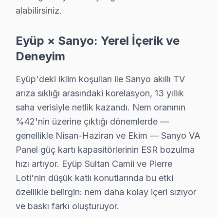
alabilirsiniz.
· Eyüp Hi-Level
· Eyüp iFFALCON
Eyüp × Sanyo: Yerel İçerik ve
· Eyüp Samsung
· Eyüp LG
Deneyim
· Eyüp Panasonic
· Eyüp Toshiba
Eyüp'deki iklim koşulları ile Sanyo akıllı TV
arıza sıklığı arasındaki korelasyon, 13 yıllık
saha verisiyle netlik kazandı. Nem oranının
%42'nin üzerine çıktığı dönemlerde —
Eyüp'de Sanyo TV Tamiri — Bilmeniz Gerek
genellikle Nisan-Haziran ve Ekim — Sanyo VA
Eyüp'de Sanyo televizyon ünitesi servisinde net yanı
Panel güç kartı kapasitörlerinin ESR bozulma
hızı artıyor. Eyüp Sultan Camii ve Pierre
Loti'nin düşük katlı konutlarında bu etki
özellikle belirgin: nem daha kolay içeri sızıyor
Sanyo TV Servisinde Güven
ve baskı farkı oluşturuyor.