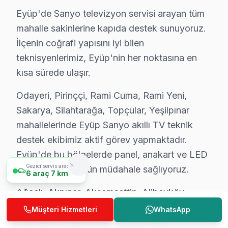
Chip-level arıza giderme kapasitemizle Eyüp'deki Sanyo 
Eyüp'de Sanyo televizyon servisi arayan tüm
mahalle sakinlerine kapıda destek sunuyoruz.
Eyüp Sanyo TV Servis Fiyatları 2025 – Şeffaf 
İlçenin coğrafi yapısını iyi bilen
Sanyo ekran tamiri için Eyüp'da net ve önceden bildiri
teknisyenlerimiz, Eyüp'nin her noktasına en
2025 Eyüp Sanyo televizyon ünitesi servis ücretleri:
kısa sürede ulaşır.
• Anakart tamiri/değişimi: ₺500 – ₺1.800
Odayeri, Pirinççi, Rami Cuma, Rami Yeni,
• T-Con kartı değişimi: ₺350 – ₺900
Sakarya, Silahtarağa, Topçular, Yeşilpınar
• Panel (ekran) değişimi: ₺1.500 – ₺8.000 (boyut ve te
mahallelerinde Eyüp Sanyo akıllı TV teknik
• Yazılım güncelleme ve hata giderme: ₺200 – ₺500
destek ekibimiz aktif görev yapmaktadır.
• LED backlight tamiri: ₺500 – ₺2.000
Eyüp'de bu bölgelerde panel, anakart ve LED
Gezici servis aracımız
• Güç kartı (power board) tamiri: ₺400 – ₺1.200
arızalarına aynı gün müdahale sağlıyoruz.
6
araç
7 km
• Kapasitör değişimi (anakart): ₺250 – ₺600
Ağaçlı, Akpınar, Akşemsettin, Alibeyköy,
• Ses kartı/hoparlör tamiri: ₺300 – ₺700
Çiftalan, Çırçır, Defterdar, Düğmeciler,
Müşteri Hizmetleri
WhatsApp
Eyüp'de ödeme kolaylığı:
Esentepe bölgelerinde Eyüp yerleşik