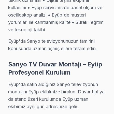
teknik uzmanlar • Dijital teşhis ekipmanı
Eyüp çevresinde Sanyo servisi için hemen randevu ol
kullanımı • Eyüp servisimizde panel ölçüm ve
oscilloskop analizi • Eyüp'de müşteri
Eyüp Sanyo Servis Hizmeti – Yerinde Onarım i
yorumları ile kanıtlanmış kalite • Sürekli eğitim
Eyüp'de aniden arızalanan Sanyo televizyon ünitesi ürü
ve teknoloji takibi
Eyüp'de yerinde servis avantajları:
Eyüp'da Sanyo televizyonunuzun tamirini
• Eyüp'de randevu sonrası 1-2 saat içinde kapınızda
konusunda uzmanlaşmış ellere teslim edin.
• Eyüp servisimizde tüm marka ve model uyumluluğu
• Eyüp'de orijinal parça stok garantisi
Sanyo TV Duvar Montajı – Eyüp
• Eyüp servisimizde servis sonrası test ve kalibrasyon
Profesyonel Kurulum
• Eyüp'de fatura ve resmi garanti belgesi
Eyüp'da Sanyo yetkili servis kalitesinde hizmet alın, Ey
Eyüp'da satın aldığınız Sanyo televizyonun
montajını Eyüp ekibimize bırakın. Duvar tipi ya
Eyüp'da Sanyo TV İçin Orijinal Parça Tedariki
da stand üzeri kurulumda Eyüp uzman
Eyüp'da Sanyo TV tamirinde Eyüp servisimizde kullandı
ekibimiz aynı gün adresinize gelir.
Eyüp parça stoğumuz: