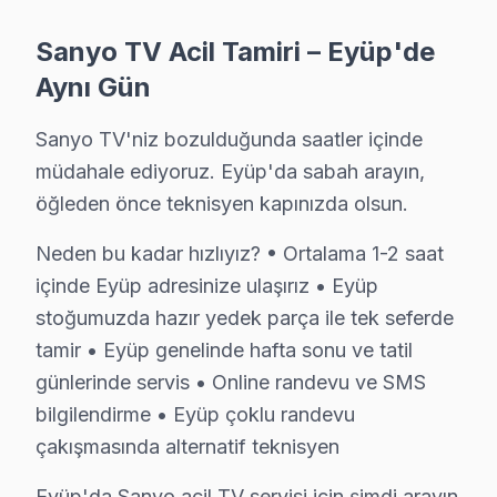
• Eyüp'de LED TV duvar askısı montajı (sabit, eğimli, 
Sanyo TV Acil Tamiri – Eyüp'de
• Eyüp servisimizde gizli kablo düzeni ve kanal montaj
Aynı Gün
• Eyüp'de HDMI, ses sistemi ve uydu bağlantı kurulu
• Eyüp'de Smart görüntüleme sistemi ağ yapılandırma
Sanyo TV'niz bozulduğunda saatler içinde
• Eyüp servisimizde ekran kalibrasyon ve görüntü ayar
müdahale ediyoruz. Eyüp'da sabah arayın,
Doğru montaj, Sanyo televizyon paneli'nizin perform
öğleden önce teknisyen kapınızda olsun.
Eyüp'de Sanyo Servis: Bölge Bilgisi
Neden bu kadar hızlıyız? • Ortalama 1-2 saat
içinde Eyüp adresinize ulaşırız • Eyüp
Eyüp, yaklaşık 400.000+ nüfusu barındıran İstanbul Avr
stoğumuzda hazır yedek parça ile tek seferde
Sanyo TV Servis Ağımız: Eyüp Tüm Mahallele
tamir • Eyüp genelinde hafta sonu ve tatil
günlerinde servis • Online randevu ve SMS
Eyüp'de Sanyo televizyon servisi arayan tüm mahalle sa
bilgilendirme • Eyüp çoklu randevu
Odayeri, Pirinççi, Rami Cuma, Rami Yeni, Sakarya, Sil
çakışmasında alternatif teknisyen
Ağaçlı, Akpınar, Akşemsettin, Alibeyköy, Çiftalan, Ç
Eyüp'da Sanyo acil TV servisi için şimdi arayın
Güzeltepe, İhsaniye, Işıklar, İslambey, Karadolap, Ke