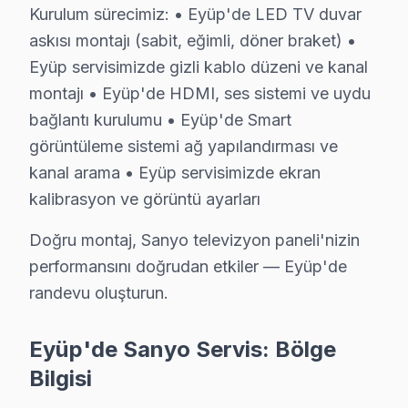
Kurulum sürecimiz: • Eyüp'de LED TV duvar
• Eyüp'de LCD, OLED ve QLED panel çeşitleri
askısı montajı (sabit, eğimli, döner braket) •
• Eyüp servisimizde LED bar ve backlight modülleri
Eyüp servisimizde gizli kablo düzeni ve kanal
• Eyüp'de mainboard, power board, T-Con kartları
montajı • Eyüp'de HDMI, ses sistemi ve uydu
• Eyüp servisimizde HDMI soket, IR alıcı, Wi-Fi modül
bağlantı kurulumu • Eyüp'de Smart
• Eyüp'de her parçada 2 yıl değişim garantisi
görüntüleme sistemi ağ yapılandırması ve
kanal arama • Eyüp servisimizde ekran
• Eyüp'de aynı gün tedarik imkânı (Eyüp stoğumuzda 
kalibrasyon ve görüntü ayarları
Eyüp'da Sanyo orijinal parça ile yapılan tamir hem d
Doğru montaj, Sanyo televizyon paneli'nizin
Sanyo Televizyon Kullanım Kılavuzu – Eyüp Se
performansını doğrudan etkiler — Eyüp'de
Televizyonunuzun ömrünü kısaltan alışkanlıklardan kaçı
randevu oluşturun.
Teknisyen önerileri:
• Eyüp'de orijinal güç kablosu ve adaptör kullanın
Eyüp'de Sanyo Servis: Bölge
• Eyüp'de HDMI kablolarını çekip takmadan önce TV'y
Bilgisi
• Direkt güneş ışığı ve ısı kaynaklarından Eyüp'de TV'