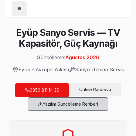
Anasayfa
Eyüp Sanyo Servis — TV
/
Eyüp
Kapasitör, Güç Kaynağı
/
Sanyo
Güncelleme:
Ağustos 2026
Son Güncelleme:
Ağustos 2026
Eyüp
-
Avrupa Yakası
Sanyo
Uzman Servis
Online Randevu
0850 811 14 36
Eyüp'da Mahalle Mahalle Sanyo TV Servis
Yazılım Güncelleme Rehberi
Ağaçlı Sanyo Servis
Ağaçlı'deki Sanyo TV kullanıcılarına ikinci el cihaz alırken 
Eyüp Sanyo Servis →