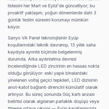
listesini her Mart ve Eylül'de güncelliyor; bu
Fiziksel Belirtisi:
Ekranda görüntü kaybı ve ses
proaktif yaklaşım, yoğun dönemlerde dahi 3
Neden:
Sanyo televizyon'lerde kullanılan bazı a
günlük teslim süresini korumayı mümkün
2025 Türkiye Fiyatı:
₺1,200 - ₺1,800 arası.
kılıyor.
Etkilenen Modeller:
Sanyo X5 ve Sanyo E3 seril
2.
Güç Kartı Arızası
Sanyo VA Panel teknolojisinin Eyüp
Fiziksel Belirtisi:
televizyonunuz açılmadığı ya d
koşullarındaki teknik davranışı, 13 yıllık saha
Neden:
Sıcaklık değişimlerinin güç kartındaki bil
kaydıyla ayrıntılı biçimde belgelenmiş
2025 Türkiye Fiyatı:
₺1,000 - ₺1,500 arası.
durumda. Arka aydınlatma devresi
Etkilenen Modeller:
Sanyo A8 serisi.
incelendiğinde LED zincirinin en hassas nokta
3.
Backlight Sorunu
olduğu görülüyor: eski yapılı binalardaki
yinelenen voltaj geçici tepkileri, LED dizisinin
Fiziksel Belirtisi:
Ekranda kararma veya çatlakla
anot-katot bağlantı direncini kümülatif olarak
Neden:
Panel tasarımındaki zayıflıklar ve nemin e
2025 Türkiye Fiyatı:
₺800 - ₺1,200 arası.
artırıyor. Bu süreç sonunda Güç kartı arızası
Etkilenen Modeller:
Sanyo Y12 serisi.
belirtisi olarak algılanan parlaklık düşüşü veya
titreme ortaya çıkıyor — Eyüp kayıtlarımızda
4.
Yazılım Sorunu