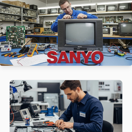
Çırçır'de Sanyo TV ekran değişimi gerekebilir mi? Eyüp eki
Çırçır Sanyo Açılmıyor Arıza →
Defterdar Sanyo Servis
Defterdar'de Sanyo TV güç kartı kondansatör şişmesi en yaygı
Defterdar Sanyo Açılmıyor Arıza →
Düğmeciler Sanyo Servis
Düğmeciler'deki Sanyo TV kullanıcılarına ikinci el cihaz alı
Düğmeciler Sanyo Açılmıyor Arıza →
Esentepe Sanyo Servis
Esentepe'de Sanyo TV ses ama görüntü yok sorununu genelli
Esentepe Sanyo Açılmıyor Arıza →
Güzeltepe Sanyo Servis
Güzeltepe'de Sanyo TV güç kartı kondansatör şişmesi en yayg