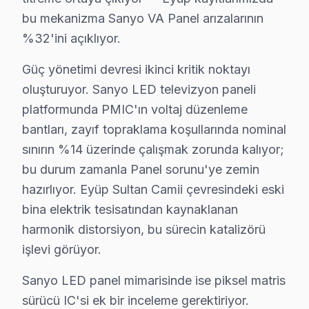
bu mekanizma Sanyo VA Panel arızalarının
Fiziksel Belirtisi:
Donma veya yanıt vermeme d
%32'ini açıklıyor.
Neden:
Yazılım güncellemelerinin ihmal edilmesi
2025 Türkiye Fiyatı:
₺200 - ₺500 arası (güncelle
Güç yönetimi devresi ikinci kritik noktayı
Etkilenen Modeller:
Sanyo F4 serisi.
oluşturuyor. Sanyo LED televizyon paneli
5.
Panel Sorunu
platformunda PMIC'ın voltaj düzenleme
Fiziksel Belirtisi:
Ekranda renk kaymaları ve görü
bantları, zayıf topraklama koşullarında nominal
Neden:
Panel teknolojisinin ömrü; sıcaklık ve nem 
sınırın %14 üzerinde çalışmak zorunda kalıyor;
2025 Türkiye Fiyatı:
₺1,500 - ₺2,500 arası.
bu durum zamanla Panel sorunu'ye zemin
Etkilenen Modeller:
Sanyo Q6 ve Sanyo P7 seril
hazırlıyor. Eyüp Sultan Camii çevresindeki eski
Bu sorunlar, mevsim koşullarına bağlı olarak değişkenlik
bina elektrik tesisatından kaynaklanan
harmonik distorsiyon, bu sürecin katalizörü
Kış/Yaz Geçişinde Sanyo Sorunları
işlevi görüyor.
Ağaçlı'da Sanyo TV Servisi
Sanyo LED panel mimarisinde ise piksel matris
sürücü IC'si ek bir inceleme gerektiriyor.
Ağaçlı Mahallesi'nin eski bina yapısı, Sanyo televizyon