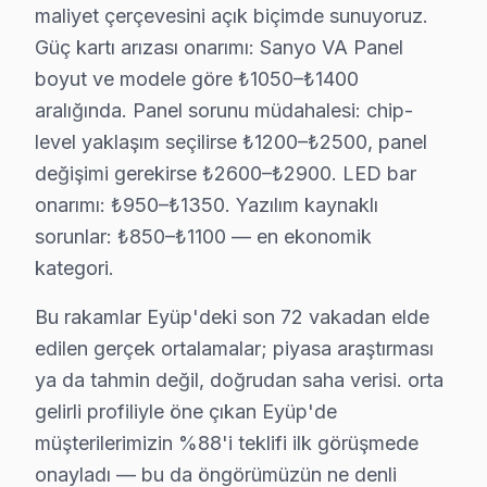
Sıcaklık-arıza ilişkisinde ise iki kritik eşik var. 28
maliyet çerçevesini açık biçimde sunuyoruz.
Eyüp'de bu iklim-arıza korelasyonu stok planlamasına 
Güç kartı arızası onarımı: Sanyo VA Panel
bu cihaz VA Panel teknolojisinin Eyüp koşullarındaki te
boyut ve modele göre ₺1050–₺1400
aralığında. Panel sorunu müdahalesi: chip-
Güç yönetimi devresi ikinci kritik noktayı oluşturuyo
level yaklaşım seçilirse ₺1200–₺2500, panel
bu TV LED panel mimarisinde ise piksel matris sürücü I
değişimi gerekirse ₺2600–₺2900. LED bar
Eyüp'de Sanyo servisi seçmeden önce sorulması gereken 
onarımı: ₺950–₺1350. Yazılım kaynaklı
"Sanyo VA Panel için orijinal parça mı kullanıyorsunuz?
sorunlar: ₺850–₺1100 — en ekonomik
"Eyüp'nin her mahallesine geliyor musunuz?" — Evet. Ey
kategori.
Eyüp'deki Sanyo hizmet deneyimimizi beş temel performa
Bu rakamlar Eyüp'deki son 72 vakadan elde
Dördüncü gösterge: Maliyet tutarlılığı. Güç kartı arıza
edilen gerçek ortalamalar; piyasa araştırması
Eyüp Sultan Camii ve Pierre Loti odaklı coğrafi yoğunl
ya da tahmin değil, doğrudan saha verisi. orta
Eyüp'deki bu cihaz müşteri yolculuğunu dört kritik tema
gelirli profiliyle öne çıkan Eyüp'de
İkinci temas — İlk iletişim: Telefon veya mesaj yoluyla
müşterilerimizin %88'i teklifi ilk görüşmede
Üçüncü temas — Saha müdahalesi: Eyüp Sultan Camii ve P
onayladı — bu da öngörümüzün ne denli