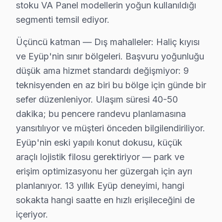
stoku VA Panel modellerin yoğun kullanıldığı
segmenti temsil ediyor.
Eyüp'da Sanyo Chip-Level Arıza giderme Uzm
Sanyo ürünlerine hakim, sertifikalı teknisyen kadromuz 
Üçüncü katman — Dış mahalleler: Haliç kıyısı
ve Eyüp'nin sınır bölgeleri. Başvuru yoğunluğu
Ekibimizin farkı:
düşük ama hizmet standardı değişmiyor: 9
• Eyüp'de fabrika eğitimli teknik uzmanlar
teknisyenden en az biri bu bölge için günde bir
• Dijital teşhis ekipmanı kullanımı
sefer düzenleniyor. Ulaşım süresi 40-50
• Eyüp servisimizde panel ölçüm ve oscilloskop analiz
dakika; bu pencere randevu planlamasına
• Eyüp'de müşteri yorumları ile kanıtlanmış kalite
yansıtılıyor ve müşteri önceden bilgilendiriliyor.
• Sürekli eğitim ve teknoloji takibi
Eyüp'nin eski yapılı konut dokusu, küçük
Eyüp'da Sanyo televizyonunuzun tamirini konusunda u
araçlı lojistik filosu gerektiriyor — park ve
erişim optimizasyonu her güzergah için ayrı
Sanyo TV Duvar Montajı – Eyüp Profesyonel 
planlanıyor. 13 yıllık Eyüp deneyimi, hangi
Eyüp'da satın aldığınız Sanyo televizyonun montajını 
sokakta hangi saatte en hızlı erişileceğini de
Kurulum sürecimiz:
içeriyor.