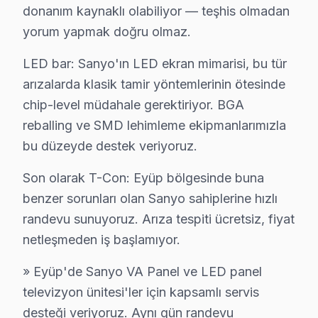
donanım kaynaklı olabiliyor — teşhis olmadan
yorum yapmak doğru olmaz.
LED bar: Sanyo'ın LED ekran mimarisi, bu tür
arızalarda klasik tamir yöntemlerinin ötesinde
Eyüp Yakın İlçelerde Sanyo Servisi
chip-level müdahale gerektiriyor. BGA
· Arnavutköy Sanyo
· Avcılar Sanyo
reballing ve SMD lehimleme ekipmanlarımızla
bu düzeyde destek veriyoruz.
· Bağcılar Sanyo
· Bahçelievler Sanyo
Son olarak T-Con: Eyüp bölgesinde buna
· Bakırköy Sanyo
· Başakşehir Sanyo
benzer sorunları olan Sanyo sahiplerine hızlı
randevu sunuyoruz. Arıza tespiti ücretsiz, fiyat
· Bayrampaşa Sanyo
· Beşiktaş Sanyo
netleşmeden iş başlamıyor.
» Eyüp'de Sanyo VA Panel ve LED panel
Eyüp Diğer Marka Servisleri
televizyon ünitesi'ler için kapsamlı servis
· Eyüp Sony
· Eyüp Philips
desteği veriyoruz. Aynı gün randevu